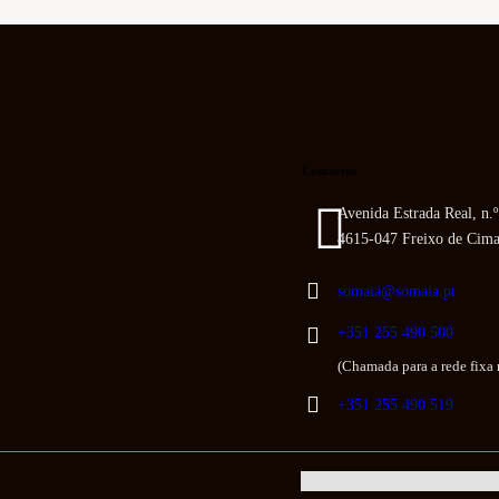
Contactos
Avenida Estrada Real, n.
4615-047 Freixo de Cim
somaia@somaia.pt
+351 255 490 500
(Chamada para a rede fixa 
+351 255 490 519