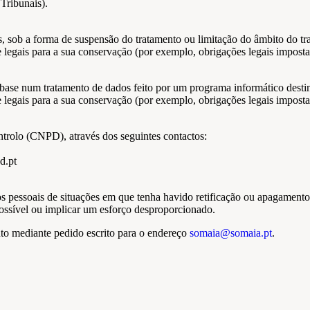
Tribunais).
is, sob a forma de suspensão do tratamento ou limitação do âmbito do tr
egais para a sua conservação (por exemplo, obrigações legais impostas
base num tratamento de dados feito por um programa informático destinad
egais para a sua conservação (por exemplo, obrigações legais impostas
ntrolo (CNPD), através dos seguintes contactos:
d.pt
dos pessoais de situações em que tenha havido retificação ou apagament
impossível ou implicar um esforço desproporcionado.
nto mediante pedido escrito para o endereço
somaia@somaia.pt
.